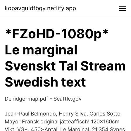
kopavguldfbqy.netlify.app
*FZoHD-1080p*
Le marginal
Svenskt Tal Stream
Swedish text
Delridge-map.pdf - Seattle.gov
Jean-Paul Belmondo, Henry Silva, Carlos Sotto
Mayor Fransk original jätteaffisch! 120x160cm
Vikt, VG+. 450:-Antal: Le Marginal. 21.354 Synes