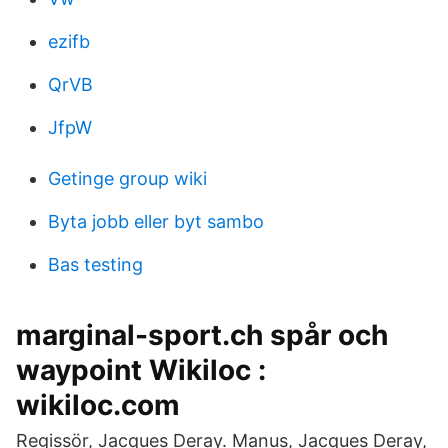
ezifb
QrVB
JfpW
Getinge group wiki
Byta jobb eller byt sambo
Bas testing
marginal-sport.ch spår och
waypoint Wikiloc :
wikiloc.com
Regissör, Jacques Deray. Manus, Jacques Deray,