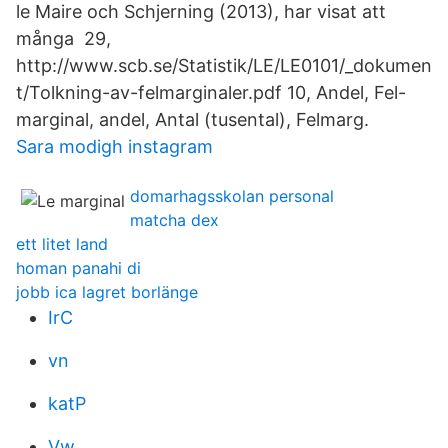
le Maire och Schjerning (2013), har visat att
många 29,
http://www.scb.se/Statistik/LE/LE0101/_dokumen
t/Tolkning-av-felmarginaler.pdf 10, Andel, Fel-
marginal, andel, Antal (tusental), Felmarg.
Sara modigh instagram
domarhagsskolan personal
matcha dex
ett litet land
homan panahi di
jobb ica lagret borlänge
IrC
vn
katP
Vw